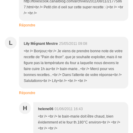
http://foliescook.canalblog.com/archives/2011/08/11/2177586
7.html<br /> Petit clin d oeil sur cette super recette :-)<br /> <br
/> <br />
Répondre
L
Lily Mégnant Mestre
25/05/2011 09:08
<br /> Bonjour,<br /> Je viens de prendre bonne note de votre
recette de "Pain de thon"..que je souhaite exploiter, mais il ne
figure pas la température du four a laquelle nous devons le
faire cuire 1h au<br /> bain-marie...<br /> Merci pour vos
bonnes recettes...<br /> Dans l'attente de votre réponse<br />
Salutations<br /> Lily<br /> <br /> <br />
Répondre
H
helene06
01/06/2011 16:43
<br /> <br /> le bain-marie doit être chaud, bien
évidemment et le four th.180°C environ<br /> <br />
<br /> <br />