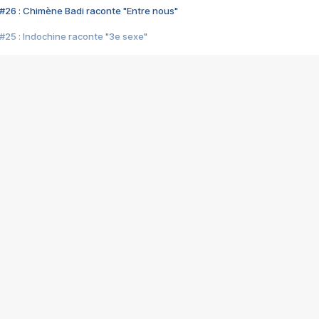
#26 : Chimène Badi raconte "Entre nous"
#25 : Indochine raconte "3e sexe"
#24 : Zaho raconte "C'est chelou"
#23 : Patrick Bruel raconte "Au café des délices"
#22 : Kyo raconte "Le chemin"
#21 : Nolwenn Leroy raconte "Cassé"
#20 : Patrick Hernandez raconte "Born to be alive"
#19 : Lorie raconte "Près de moi"
#18 : Michael Jones raconte "A nos actes manqués" (avec Jean-Jacque
#17 : Khaled raconte "Aïcha"
#16 : Corneille raconte "Parce qu'on vient de loin"
#15 : Indochine raconte "L'aventurier"
14 : Lorie raconte "Sur un air latino"