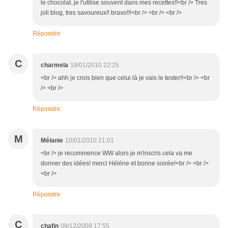
le chocolat..je l'utilise souvent dans mes recettes!!<br /> Tres
joli blog, tres savoureux!! bravo!!!<br /> <br /> <br />
Répondre
C
charmela
18/01/2010 22:25
<br /> ahh je crois bien que celui là je vais le tester!!<br /> <br
/> <br />
Répondre
M
Mélanie
10/01/2010 21:01
<br /> je recommence WW alors je m'inscris cela va me
donner des idées! merci Héléne et bonne soirée!<br /> <br />
<br />
Répondre
C
chafin
09/12/2009 17:55