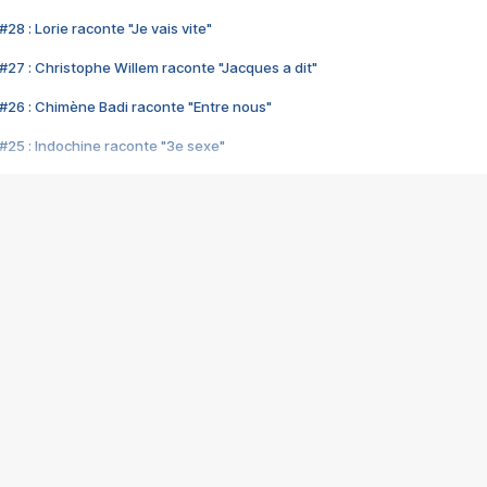
28 : Lorie raconte "Je vais vite"
#27 : Christophe Willem raconte "Jacques a dit"
#26 : Chimène Badi raconte "Entre nous"
#25 : Indochine raconte "3e sexe"
#24 : Zaho raconte "C'est chelou"
#23 : Patrick Bruel raconte "Au café des délices"
#22 : Kyo raconte "Le chemin"
#21 : Nolwenn Leroy raconte "Cassé"
#20 : Patrick Hernandez raconte "Born to be alive"
#19 : Lorie raconte "Près de moi"
#18 : Michael Jones raconte "A nos actes manqués" (avec Jean-Jacque
#17 : Khaled raconte "Aïcha"