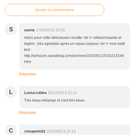
Ajouter un commentaire
S
samia
17/01/2016 22:00
merci pour cette délicieuses recette <br /> rafraichissante et
légère , très agréable après un repas copieux <br /> mon petit
test :
http://selsucre.canalblog.com/archives/2016/01/15/33213249.
html
Répondre
L
Lustucrubleu
10/12/2013 12:13
Très beau mélange et c'est très beau.
Répondre
C
choupette82
15/10/2013 15:13