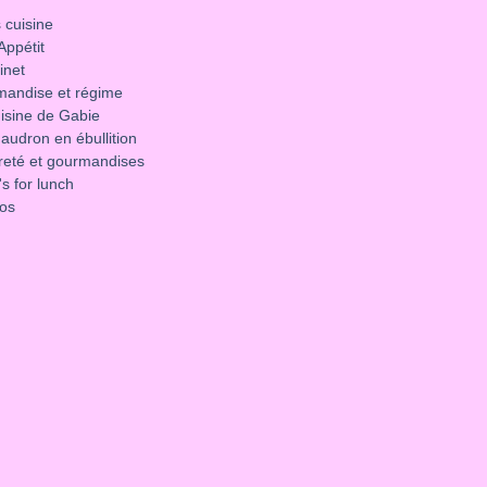
 cuisine
Appétit
inet
mandise et régime
isine de Gabie
audron en ébullition
reté et gourmandises
s for lunch
los