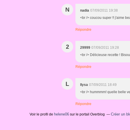
N
nadia
07/09/2011 19:38
<br /> coucou super !! j'aime be
Répondre
2
29999
07/09/2011 19:28
<br /> Délicieuse recette ! Bisous
Répondre
L
llysa
07/09/2011 18:49
<br /> hummmm! quelle belle ver
Répondre
helene06
Créer un bl
Voir le profil de
sur le portail Overblog