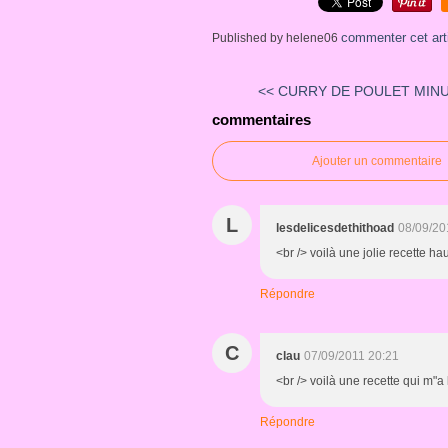
commenter cet art
Published by helene06
<< CURRY DE POULET MIN
commentaires
Ajouter un commentaire
L
lesdelicesdethithoad
08/09/20
<br /> voilà une jolie recette ha
Répondre
C
clau
07/09/2011 20:21
<br /> voilà une recette qui m"a l
Répondre