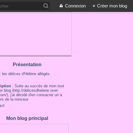
Connexion
+
Créer mon blog
Présentation
: les délices d'Hélène allégés
ription
: Suite au succès de mon tout
r blog (http://delicesdhelene.over-
om/), j'ai décidé d'en consacrer un à
ers de la minceur.
act
Mon blog principal