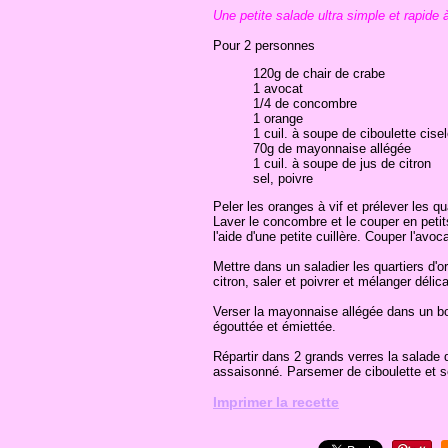
Une petite salade ultra simple et rapide 
Pour 2 personnes
120g de chair de crabe
1 avocat
1/4 de concombre
1 orange
1 cuil. à soupe de ciboulette cise
70g de mayonnaise allégée
1 cuil. à soupe de jus de citron
sel, poivre
Peler les oranges à vif et prélever les q
Laver le concombre et le couper en petits
l'aide d'une petite cuillère. Couper l'avoc
Mettre dans un saladier les quartiers d'o
citron, saler et poivrer et mélanger déli
Verser la mayonnaise allégée dans un bol
égouttée et émiettée.
Répartir dans 2 grands verres la salade 
assaisonné. Parsemer de ciboulette et se
Imprimer la recette