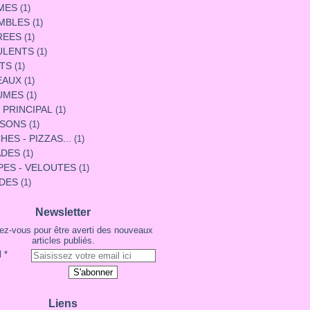
MES
(1)
MBLES
(1)
REES
(1)
ULENTS
(1)
TS
(1)
EAUX
(1)
UMES
(1)
 PRINCIPAL
(1)
SSONS
(1)
HES - PIZZAS...
(1)
ADES
(1)
ES - VELOUTES
(1)
NDES
(1)
Newsletter
z-vous pour être averti des nouveaux
articles publiés.
l
Liens