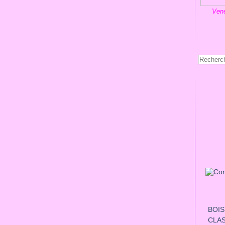
Vene
BOI
CLA