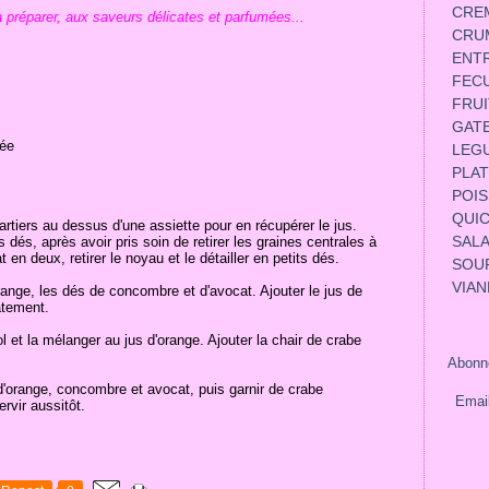
CRE
à préparer, aux saveurs délicates et parfumées...
CRU
ENT
FEC
FRUI
GAT
lée
LEG
PLAT
POI
QUIC
uartiers au dessus d'une assiette pour en récupérer le jus.
SAL
 dés, après avoir pris soin de retirer les graines centrales à
at en deux, retirer le noyau et le détailler en petits dés.
SOUP
VIA
range, les dés de concombre et d'avocat. Ajouter le jus de
catement.
 et la mélanger au jus d'orange. Ajouter la chair de crabe
Abonne
d'orange, concombre et avocat, puis garnir de crabe
Emai
rvir aussitôt.