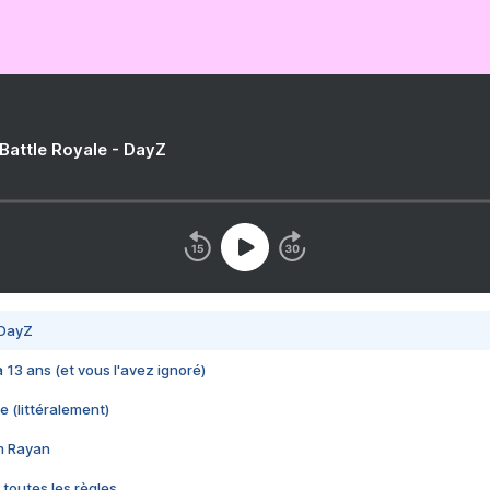
 Battle Royale - DayZ
 DayZ
 a 13 ans (et vous l'avez ignoré)
e (littéralement)
im Rayan
 toutes les règles