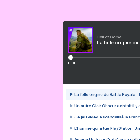
Hall of Game
La folle origine du
0:00
La folle origine du Battle Royale -
Un autre Clair Obscur existait il y
Ce jeu vidéo a scandalisé la Franc
L’homme qui a tué PlayStation, J
Among Us, le jeu “raté” qui a défié