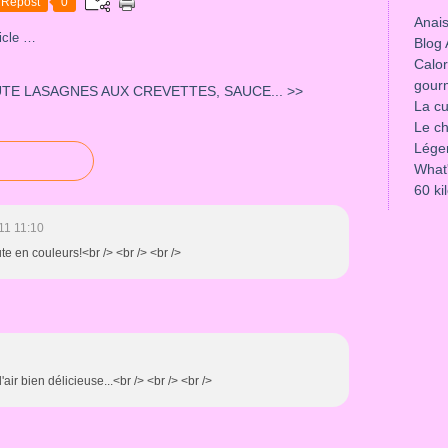
Repost
0
Anais
icle
…
Blog 
Calor
gour
UTE
LASAGNES AUX CREVETTES, SAUCE... >>
La cu
Le ch
Lége
What'
60 ki
11 11:10
ute en couleurs!<br /> <br /> <br />
'air bien délicieuse...<br /> <br /> <br />